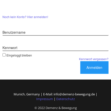
Noch kein Konto? Hier anmelden!
Benutzername
Kennwort
Eingeloggt bleiben
Kennwort vergessen?
Munich, Germany | E-Mail: info@demenz-bewegung.de |
Impressum
|
Datenschutz
© 2022 Demenz & Bewegung