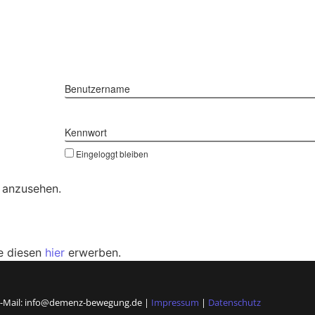
Benutzername
Kennwort
Eingeloggt bleiben
hn anzusehen.
ie diesen
hier
erwerben.
E-Mail: info@demenz-bewegung.de |
Impressum
|
Datenschutz